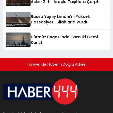
Asker Zırhlı Araçla Taşıtlara Çarptı
Rusya Yujnıy Limanı’nı Yüksek
Hassasiyetli Silahlarla Vurdu
Hürmüz Boğazı’nda Kaza İki Gemi
Karıştı
Türkiye 'de Haberin Doğru Adresi