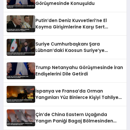
Görüşmesinde Konuşuldu
Putin’den Deniz Kuvvetleri’ne El
Koyma Girişimlerine Karşı Sert
Talimat
Suriye Cumhurbaşkanı Şara
Lübnan’daki Kaosun Suriye’ye
Yansıyacağını Söyledi
Trump Netanyahu Görüşmesinde İran
Endişelerini Dile Getirdi
İspanya ve Fransa’da Orman
Yangınları Yüz Binlerce Kişiyi Tahliye
Etti
Çin’de China Eastern Uçağında
Yangın Paniği Bagaj Bölmesinden
Başladı