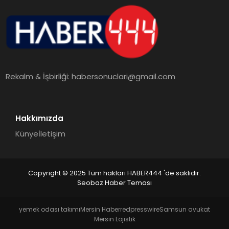
Rekalm & İşbirliği:
habersonuclari@gmail.com
Hakkımızda
Künye
İletişim
Copyright © 2025 Tüm hakları HABER444 'de saklıdır.
Seobaz Haber Teması
yemek odası takımı
Mersin Haber
redpresswire
Samsun avukat
Mersin Lojistik