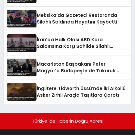
Meksika’da Gazeteci Restoranda
Silahlı Saldırıda Hayatını Kaybetti
İran’da Halk Olası ABD Kara
Saldırısına Karşı Sahilde Silahlı
Devriye Geziyor
Macaristan Başbakanı Peter
Magyar’a Budapeşte’de Tükürük
Saldırısı
İngiltere Tidworth Üssü’nde İki Alkollü
Asker Zırhlı Araçla Taşıtlara Çarptı
Türkiye 'de Haberin Doğru Adresi