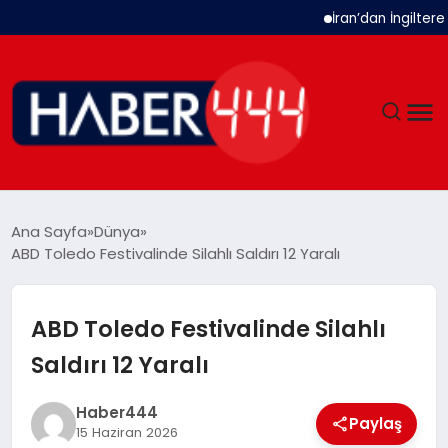
İran’dan İngiltere Ukr
GÜNDEM
Ana Sayfa
Dünya
ABD Toledo Festivalinde Silahlı Saldırı 12 Yaralı
SIYASET
DÜNYA
ABD Toledo Festivalinde Silahlı
Saldırı 12 Yaralı
EKONOMI
Haber444
SPOR
Paylaş
15 Haziran 2026