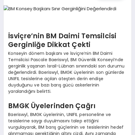
TEKNOLOJI
MAGAZIN
İsviçre’nin BM Daimi Temsilcisi
EGITIM
Gerginliğe Dikkat Çekti
Konseyin dönem başkanı ve İsviçre’nin BM Daimi
YAŞAM
Temsilcisi Pascale Baeriswyl, BM Güvenlik Konseyi’nde
gerginlik yaşanan İsrail-Lübnan sınırındaki son durumu
değerlendirdi. Baeriswyl, BMGK üyelerinin son günlerde
UNIFIL tesislerine açılan ateşten derin endişe
duyduğunu ve bazı barış gücü askerlerinin
yaralandığını belirtti.
BMGK Üyelerinden Çağrı
Baeriswyl, BMGK üyelerinin, UNIFIL personeline ve
tesislerine saygı duyulmasını talep ettiğini
vurgulayarak, BM barış güçlerinin ve tesislerinin hedef
alınmaması gerektiğinin altını çizdi. Aynı zamanda