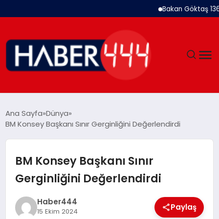
Bakan Göktaş 1367 Kadı
GÜNDEM
Ana Sayfa
Dünya
BM Konsey Başkanı Sınır Gerginliğini Değerlendirdi
SIYASET
DÜNYA
BM Konsey Başkanı Sınır
Gerginliğini Değerlendirdi
EKONOMI
Haber444
SPOR
Paylaş
15 Ekim 2024