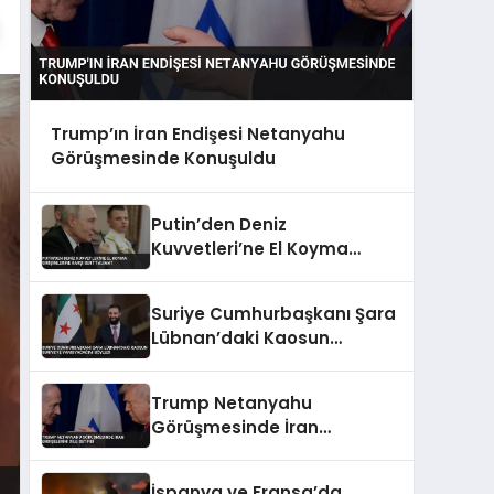
Trump’ın İran Endişesi Netanyahu
Görüşmesinde Konuşuldu
Putin’den Deniz
Kuvvetleri’ne El Koyma
Girişimlerine Karşı Sert
Talimat
Suriye Cumhurbaşkanı Şara
Lübnan’daki Kaosun
Suriye’ye Yansıyacağını
Söyledi
Trump Netanyahu
Görüşmesinde İran
Endişelerini Dile Getirdi
İspanya ve Fransa’da