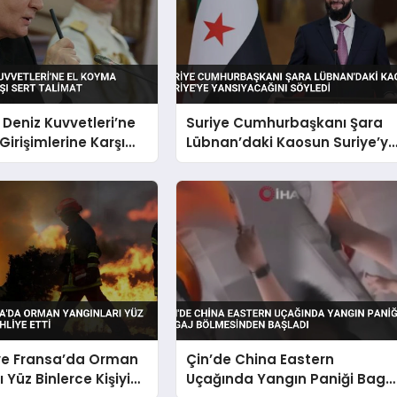
 Deniz Kuvvetleri’ne
Suriye Cumhurbaşkanı Şara
Girişimlerine Karşı
Lübnan’daki Kaosun Suriye’y
mat
Yansıyacağını Söyledi
ve Fransa’da Orman
Çin’de China Eastern
 Yüz Binlerce Kişiyi
Uçağında Yangın Paniği Baga