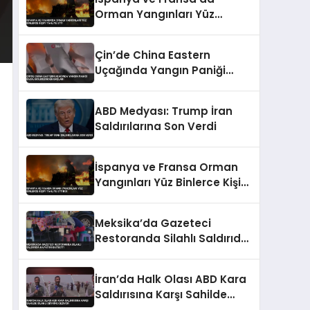
Orman Yangınları Yüz
Binlerce Kişiyi Tahliye Etti
Çin’de China Eastern
Uçağında Yangın Paniği
Bagaj Bölmesinden Başladı
ABD Medyası: Trump İran
Saldırılarına Son Verdi
İspanya ve Fransa Orman
Yangınları Yüz Binlerce Kişiyi
Tahliye Ettirdi
Meksika’da Gazeteci
Restoranda Silahlı Saldırıda
Hayatını Kaybetti
İran’da Halk Olası ABD Kara
Saldırısına Karşı Sahilde
Silahlı Devriye Geziyor