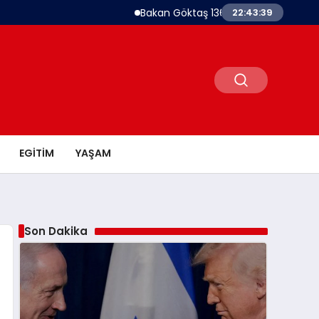
Bakan Göktaş 1367 Kadın Kooperatifine Dest
22:43:40
EGITIM
YAŞAM
Son Dakika