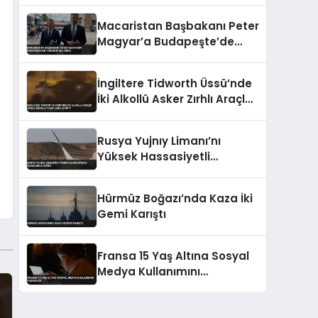
Macaristan Başbakanı Peter
Magyar’a Budapeşte’de
Tükürük Saldırısı
İngiltere Tidworth Üssü’nde
İki Alkollü Asker Zırhlı Araçla
Taşıtlara Çarptı
Rusya Yujnıy Limanı’nı
Yüksek Hassasiyetli
Silahlarla Vurdu
Hürmüz Boğazı’nda Kaza İki
Gemi Karıştı
Fransa 15 Yaş Altına Sosyal
Medya Kullanımını
Yasakladı