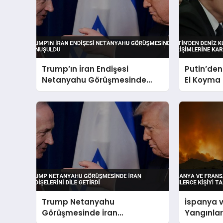
Trump’ın İran Endişesi
Putin’den
Netanyahu Görüşmesinde
El Koyma 
Konuşuldu
Sert Tali
Trump Netanyahu
İspanya 
Görüşmesinde İran
Yangınları