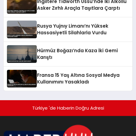
İngiltere Tidworth Üssü’nde İki Alkollü
Asker Zırhlı Araçla Taşıtlara Çarptı
Rusya Yujnıy Limanı’nı Yüksek
Hassasiyetli Silahlarla Vurdu
Hürmüz Boğazı’nda Kaza İki Gemi
Karıştı
Fransa 15 Yaş Altına Sosyal Medya
Kullanımını Yasakladı
Türkiye 'de Haberin Doğru Adresi