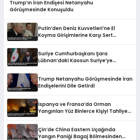
Trump’ın İran Endişesi Netanyahu
Görüşmesinde Konuşuldu
Putin’den Deniz Kuvvetleri’ne El
Koyma Girişimlerine Karşı Sert
Talimat
Suriye Cumhurbaşkanı Şara
Lübnan’daki Kaosun Suriye’ye
Yansıyacağını Söyledi
Trump Netanyahu Görüşmesinde İran
Endişelerini Dile Getirdi
İspanya ve Fransa’da Orman
Yangınları Yüz Binlerce Kişiyi Tahliye
Etti
Çin’de China Eastern Uçağında
Yangın Paniği Bagaj Bölmesinden