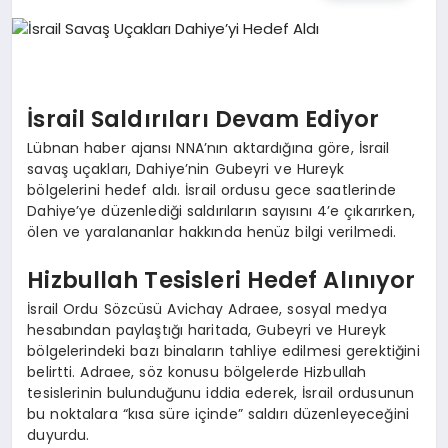
TEKNOLOJI
MAGAZIN
İsrail Saldırıları Devam Ediyor
EGITIM
Lübnan haber ajansı NNA’nın aktardığına göre, İsrail
savaş uçakları, Dahiye’nin Gubeyri ve Hureyk
YAŞAM
bölgelerini hedef aldı. İsrail ordusu gece saatlerinde
Dahiye’ye düzenlediği saldırıların sayısını 4’e çıkarırken,
ölen ve yaralananlar hakkında henüz bilgi verilmedi.
Hizbullah Tesisleri Hedef Alınıyor
İsrail Ordu Sözcüsü Avichay Adraee, sosyal medya
hesabından paylaştığı haritada, Gubeyri ve Hureyk
bölgelerindeki bazı binaların tahliye edilmesi gerektiğini
belirtti. Adraee, söz konusu bölgelerde Hizbullah
tesislerinin bulunduğunu iddia ederek, İsrail ordusunun
bu noktalara “kısa süre içinde” saldırı düzenleyeceğini
duyurdu.