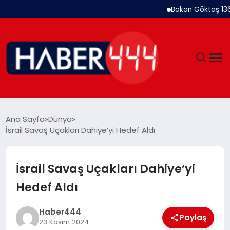
Bakan Göktaş 1367 Kad
GÜNDEM
Ana Sayfa
Dünya
İsrail Savaş Uçakları Dahiye’yi Hedef Aldı
SIYASET
DÜNYA
İsrail Savaş Uçakları Dahiye’yi
Hedef Aldı
EKONOMI
Haber444
SPOR
Paylaş
23 Kasım 2024