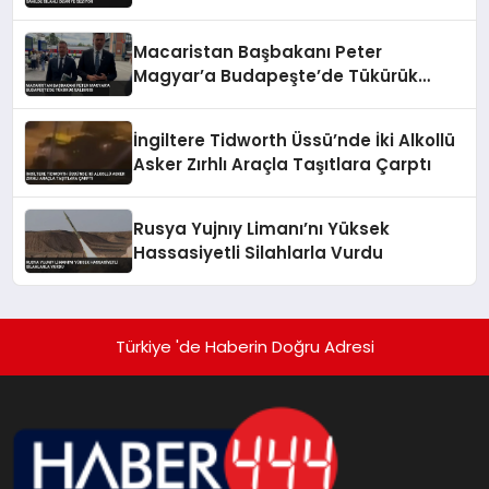
Devriye Geziyor
Macaristan Başbakanı Peter
Magyar’a Budapeşte’de Tükürük
Saldırısı
İngiltere Tidworth Üssü’nde İki Alkollü
Asker Zırhlı Araçla Taşıtlara Çarptı
Rusya Yujnıy Limanı’nı Yüksek
Hassasiyetli Silahlarla Vurdu
Türkiye 'de Haberin Doğru Adresi