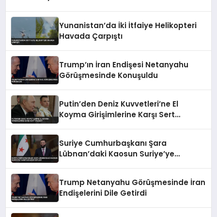
Yunanistan’da İki İtfaiye Helikopteri
Havada Çarpıştı
Trump’ın İran Endişesi Netanyahu
Görüşmesinde Konuşuldu
Putin’den Deniz Kuvvetleri’ne El
Koyma Girişimlerine Karşı Sert
Talimat
Suriye Cumhurbaşkanı Şara
Lübnan’daki Kaosun Suriye’ye
Yansıyacağını Söyledi
Trump Netanyahu Görüşmesinde İran
Endişelerini Dile Getirdi