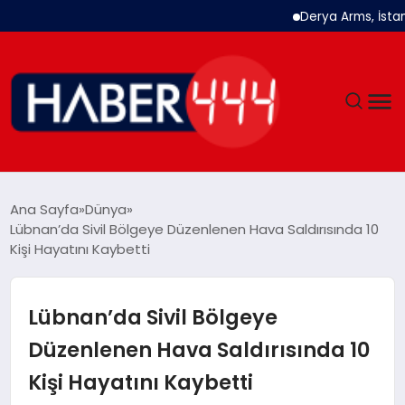
Derya Arms, İstanbul P
GÜNDEM
Ana Sayfa
Dünya
Lübnan’da Sivil Bölgeye Düzenlenen Hava Saldırısında 10
SIYASET
Kişi Hayatını Kaybetti
DÜNYA
Lübnan’da Sivil Bölgeye
EKONOMI
Düzenlenen Hava Saldırısında 10
Kişi Hayatını Kaybetti
SPOR