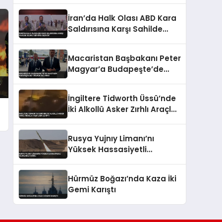
İran’da Halk Olası ABD Kara
Saldırısına Karşı Sahilde
Silahlı Devriye Geziyor
Macaristan Başbakanı Peter
Magyar’a Budapeşte’de
Tükürük Saldırısı
İngiltere Tidworth Üssü’nde
İki Alkollü Asker Zırhlı Araçla
Taşıtlara Çarptı
Rusya Yujnıy Limanı’nı
Yüksek Hassasiyetli
Silahlarla Vurdu
Hürmüz Boğazı’nda Kaza İki
Gemi Karıştı