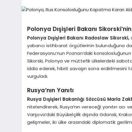
Polonya Dışişleri Bakanı Sikorski’ni
Polonya Dışişleri Bakanı Radoslaw Sikorski,
s
yabancı istihbarat örgütlerinin bulunduğuna dai
Federasyonu’nun Poznan’daki konsolosluğunun faa
Sikorski, Polonya ve müttefik ülkelerdeki sabot
iddia ederek, hibrit savaşın sona erdirilmesini t
vurguladı.
Rusya’nın Yanıtı
Rusya Dışişleri Bakanlığı Sözcüsü Maria Za
nitelendirerek, Rusya’nın vereceği yanıtın acı v
Varşova’daki Büyükelçilik dışında Gdansk, Krako
gelişmeler, iki ülke arasındaki diplomatik gerili