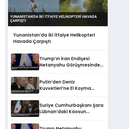
Yunanistan’da İki İtfaiye Helikopteri
Havada Çarpıştı
Trump’ın İran Endişesi
Netanyahu Görüşmesinde
Konuşuldu
Putin’den Deniz
Kuvvetleri’ne El Koyma
Girişimlerine Karşı Sert
Talimat
Suriye Cumhurbaşkanı Şara
Lübnan’daki Kaosun
Suriye’ye Yansıyacağını
Söyledi
Trump Netanyahu