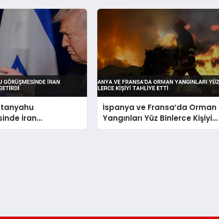
etanyahu
İspanya ve Fransa’da Orman
inde İran
Yangınları Yüz Binlerce Kişiyi
ni Dile Getirdi
Tahliye Etti