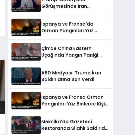
Görüşmesinde İran
Endişelerini Dile Getirdi
İspanya ve Fransa’da
Orman Yangınları Yüz
Binlerce Kişiyi Tahliye Etti
Çin’de China Eastern
Uçağında Yangın Paniği
Bagaj Bölmesinden Başladı
ABD Medyası: Trump İran
Saldırılarına Son Verdi
İspanya ve Fransa Orman
Yangınları Yüz Binlerce Kişiyi
Tahliye Ettirdi
Meksika’da Gazeteci
Restoranda Silahlı Saldırıda
Hayatını Kaybetti