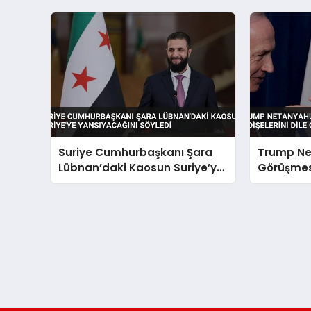
Suriye Cumhurbaşkanı Şara
Trump N
Lübnan’daki Kaosun Suriye’ye
Görüşmes
Yansıyacağını Söyledi
Endişeleri