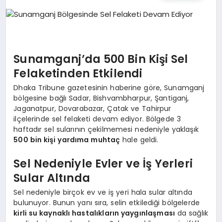
TEKNOLOJI
MAGAZIN
Sunamganj’da 500 Bin Kişi Sel
EGITIM
Felaketinden Etkilendi
Dhaka Tribune gazetesinin haberine göre, Sunamganj
YAŞAM
bölgesine bağlı Sadar, Bishvambharpur, Şantiganj,
Jaganatpur, Dovarabazar, Çatak ve Tahirpur
ilçelerinde sel felaketi devam ediyor. Bölgede 3
haftadır sel sularının çekilmemesi nedeniyle yaklaşık
500 bin kişi yardıma muhtaç
hale geldi.
Sel Nedeniyle Evler ve İş Yerleri
Sular Altında
Sel nedeniyle birçok ev ve iş yeri hala sular altında
bulunuyor. Bunun yanı sıra, selin etkilediği bölgelerde
kirli su kaynaklı hastalıkların yaygınlaşması
da sağlık