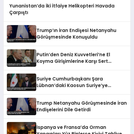
Yunanistan’da İki İtfaiye Helikopteri Havada
Çarpıştı
Trump’ın İran Endişesi Netanyahu
Görüşmesinde Konuşuldu
Putin’den Deniz Kuvvetleri’ne El
Koyma Girişimlerine Karşı Sert
Talimat
Suriye Cumhurbaşkanı Şara
Lübnan’daki Kaosun Suriye’ye
Yansıyacağını Söyledi
Trump Netanyahu Görüşmesinde İran
Endişelerini Dile Getirdi
İspanya ve Fransa’da Orman
Yangınları Yüz Binlerce Kişiyi Tahliye