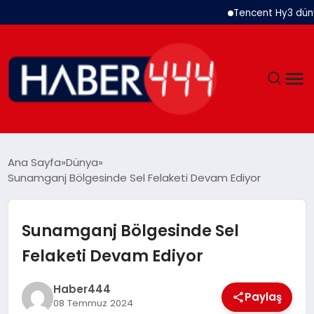
Tencent Hy3 dünya ge
GÜNDEM
Ana Sayfa
Dünya
Sunamganj Bölgesinde Sel Felaketi Devam Ediyor
SIYASET
DÜNYA
Sunamganj Bölgesinde Sel
Felaketi Devam Ediyor
EKONOMI
Haber444
SPOR
Paylaş
08 Temmuz 2024