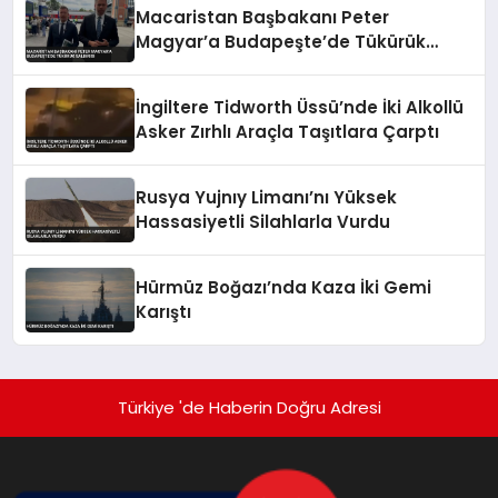
Macaristan Başbakanı Peter
Magyar’a Budapeşte’de Tükürük
Saldırısı
İngiltere Tidworth Üssü’nde İki Alkollü
Asker Zırhlı Araçla Taşıtlara Çarptı
Rusya Yujnıy Limanı’nı Yüksek
Hassasiyetli Silahlarla Vurdu
Hürmüz Boğazı’nda Kaza İki Gemi
Karıştı
Türkiye 'de Haberin Doğru Adresi