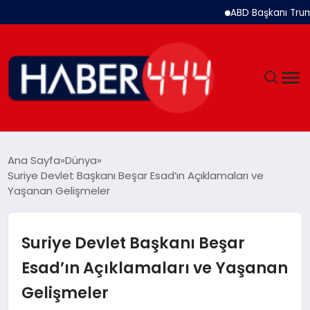
ABD Başkanı Trump: İr
GÜNDEM
Ana Sayfa
Dünya
Suriye Devlet Başkanı Beşar Esad’ın Açıklamaları ve
SIYASET
Yaşanan Gelişmeler
DÜNYA
Suriye Devlet Başkanı Beşar
EKONOMI
Esad’ın Açıklamaları ve Yaşanan
Gelişmeler
SPOR