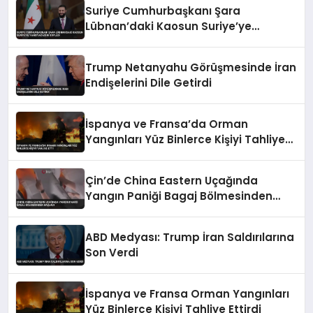
Suriye Cumhurbaşkanı Şara
Lübnan’daki Kaosun Suriye’ye
Yansıyacağını Söyledi
Trump Netanyahu Görüşmesinde İran
Endişelerini Dile Getirdi
İspanya ve Fransa’da Orman
Yangınları Yüz Binlerce Kişiyi Tahliye
Etti
Çin’de China Eastern Uçağında
Yangın Paniği Bagaj Bölmesinden
Başladı
ABD Medyası: Trump İran Saldırılarına
Son Verdi
İspanya ve Fransa Orman Yangınları
Yüz Binlerce Kişiyi Tahliye Ettirdi