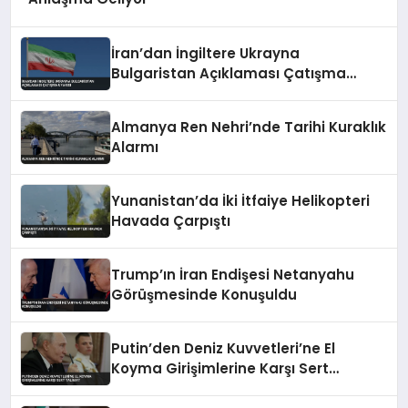
İran’dan İngiltere Ukrayna
Bulgaristan Açıklaması Çatışma
Uyarısı
Almanya Ren Nehri’nde Tarihi Kuraklık
Alarmı
Yunanistan’da İki İtfaiye Helikopteri
Havada Çarpıştı
Trump’ın İran Endişesi Netanyahu
Görüşmesinde Konuşuldu
Putin’den Deniz Kuvvetleri’ne El
Koyma Girişimlerine Karşı Sert
Talimat