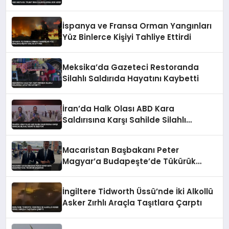
İspanya ve Fransa Orman Yangınları
Yüz Binlerce Kişiyi Tahliye Ettirdi
Meksika’da Gazeteci Restoranda
Silahlı Saldırıda Hayatını Kaybetti
İran’da Halk Olası ABD Kara
Saldırısına Karşı Sahilde Silahlı
Devriye Geziyor
Macaristan Başbakanı Peter
Magyar’a Budapeşte’de Tükürük
Saldırısı
İngiltere Tidworth Üssü’nde İki Alkollü
Asker Zırhlı Araçla Taşıtlara Çarptı