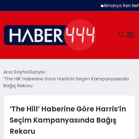
Almanya Ren Nehri’nde 
GÜNDEM
Ana Sayfa
Dünya
‘The Hill’ Haberine Göre Harris’in Seçim Kampanyasında
SIYASET
Bağış Rekoru
DÜNYA
‘The Hill’ Haberine Göre Harris’in
EKONOMI
Seçim Kampanyasında Bağış
Rekoru
SPOR