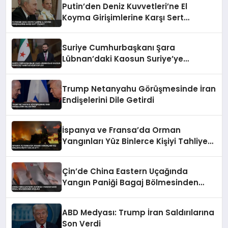
Putin’den Deniz Kuvvetleri’ne El
Koyma Girişimlerine Karşı Sert
Talimat
Suriye Cumhurbaşkanı Şara
Lübnan’daki Kaosun Suriye’ye
Yansıyacağını Söyledi
Trump Netanyahu Görüşmesinde İran
Endişelerini Dile Getirdi
İspanya ve Fransa’da Orman
Yangınları Yüz Binlerce Kişiyi Tahliye
Etti
Çin’de China Eastern Uçağında
Yangın Paniği Bagaj Bölmesinden
Başladı
ABD Medyası: Trump İran Saldırılarına
Son Verdi