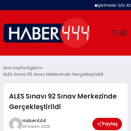
İşletmeler Sıfır Atık Si
GÜNDEM
Ana Sayfa
Egitim
ALES Sınavı 92 Sınav Merkezinde Gerçekleştirildi
SIYASET
DÜNYA
ALES Sınavı 92 Sınav Merkezinde
Gerçekleştirildi
EKONOMI
Haber444
SPOR
Paylaş
26 Kasım 2025