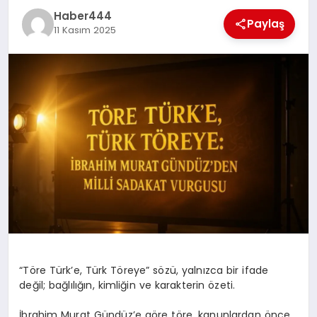
Haber444
TEKNOLOJI
Paylaş
11 Kasım 2025
MAGAZIN
EGITIM
YAŞAM
“Töre Türk’e, Türk Töreye” sözü, yalnızca bir ifade
değil; bağlılığın, kimliğin ve karakterin özeti.
İbrahim Murat Gündüz’e göre töre, kanunlardan önce