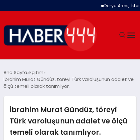
Derya Arms, İstanbul P
GÜNDEM
Ana Sayfa
Egitim
İbrahim Murat Gündüz, töreyi Türk varoluşunun adalet ve
SIYASET
ölçü temeli olarak tanımlıyor.
DÜNYA
İbrahim Murat Gündüz, töreyi
EKONOMI
Türk varoluşunun adalet ve ölçü
temeli olarak tanımlıyor.
SPOR