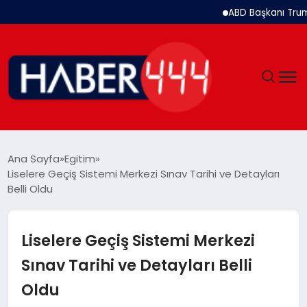
ABD Başkanı Trump: İra
GÜNDEM
Ana Sayfa
Egitim
Liselere Geçiş Sistemi Merkezi Sınav Tarihi ve Detayları
SIYASET
Belli Oldu
DÜNYA
Liselere Geçiş Sistemi Merkezi
EKONOMI
Sınav Tarihi ve Detayları Belli
Oldu
SPOR