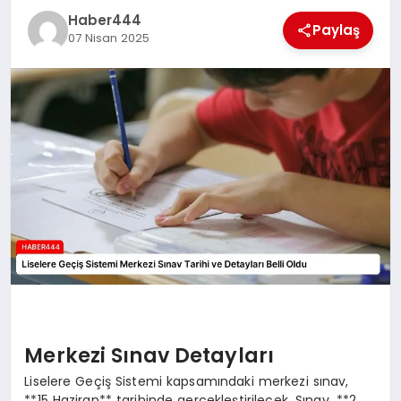
Haber444
TEKNOLOJI
Paylaş
07 Nisan 2025
MAGAZIN
EGITIM
YAŞAM
Merkezi Sınav Detayları
Liselere Geçiş Sistemi kapsamındaki merkezi sınav,
**15 Haziran** tarihinde gerçekleştirilecek. Sınav, **2