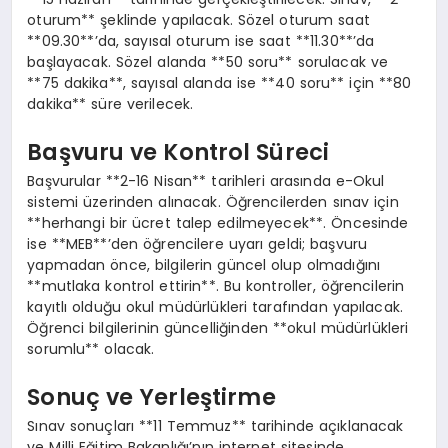
oturum** şeklinde yapılacak. Sözel oturum saat
**09.30**’da, sayısal oturum ise saat **11.30**’da
başlayacak. Sözel alanda **50 soru** sorulacak ve
**75 dakika**, sayısal alanda ise **40 soru** için **80
dakika** süre verilecek.
Başvuru ve Kontrol Süreci
Başvurular **2-16 Nisan** tarihleri arasında e-Okul
sistemi üzerinden alınacak. Öğrencilerden sınav için
**herhangi bir ücret talep edilmeyecek**. Öncesinde
ise **MEB**’den öğrencilere uyarı geldi; başvuru
yapmadan önce, bilgilerin güncel olup olmadığını
**mutlaka kontrol ettirin**. Bu kontroller, öğrencilerin
kayıtlı olduğu okul müdürlükleri tarafından yapılacak.
Öğrenci bilgilerinin güncelliğinden **okul müdürlükleri
sorumlu** olacak.
Sonuç ve Yerleştirme
Sınav sonuçları **11 Temmuz** tarihinde açıklanacak
ve Milli Eğitim Bakanlığı’nın internet sitesinde