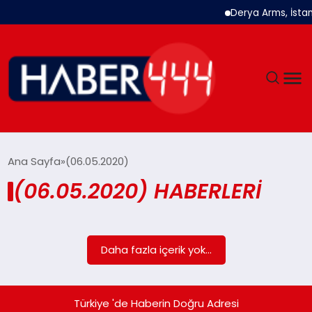
Derya Arms, İstanb
GÜNDEM
Ana Sayfa
(06.05.2020)
(06.05.2020) HABERLERI
SIYASET
DÜNYA
Daha fazla içerik yok...
EKONOMI
SPOR
Türkiye 'de Haberin Doğru Adresi