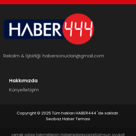
TEKNOLOJI
MAGAZIN
EGITIM
Rekalm & İşbirliği:
habersonuclari@gmail.com
YAŞAM
Hakkımızda
Künye
İletişim
Copyright © 2025 Tüm hakları HABER444 'de saklıdır.
Seobaz Haber Teması
yemek odası takımı
Mersin Haber
redpresswire
Samsun avukat