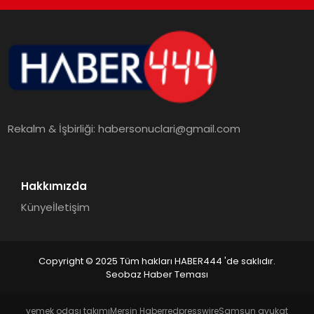
TEKNOLOJI
MAGAZIN
EGITIM
Rekalm & İşbirliği:
habersonuclari@gmail.com
YAŞAM
Hakkımızda
Künye
İletişim
Copyright © 2025 Tüm hakları HABER444 'de saklıdır.
Seobaz Haber Teması
yemek odası takımı
Mersin Haber
redpresswire
Samsun avukat