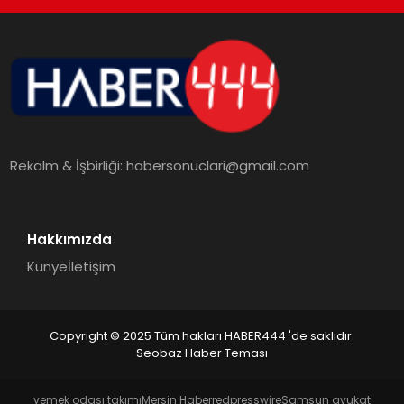
TEKNOLOJI
MAGAZIN
EGITIM
Rekalm & İşbirliği:
habersonuclari@gmail.com
YAŞAM
Hakkımızda
Künye
İletişim
Copyright © 2025 Tüm hakları HABER444 'de saklıdır.
Seobaz Haber Teması
yemek odası takımı
Mersin Haber
redpresswire
Samsun avukat