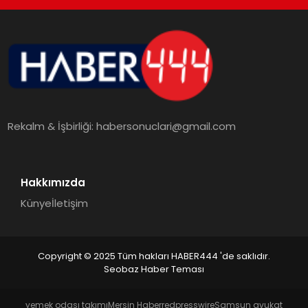
TEKNOLOJI
MAGAZIN
EGITIM
Rekalm & İşbirliği:
habersonuclari@gmail.com
YAŞAM
Hakkımızda
Künye
İletişim
Copyright © 2025 Tüm hakları HABER444 'de saklıdır.
Seobaz Haber Teması
yemek odası takımı
Mersin Haber
redpresswire
Samsun avukat