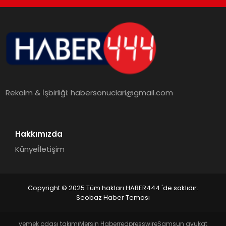
TEKNOLOJI
MAGAZIN
EGITIM
Rekalm & İşbirliği:
habersonuclari@gmail.com
YAŞAM
Hakkımızda
Künye
İletişim
Copyright © 2025 Tüm hakları HABER444 'de saklıdır.
Seobaz Haber Teması
yemek odası takımı
Mersin Haber
redpresswire
Samsun avukat