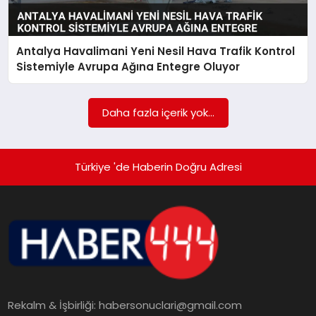
TEKNOLOJI
Antalya Havalimani Yeni Nesil Hava Trafik Kontrol
MAGAZIN
Sistemiyle Avrupa Ağına Entegre Oluyor
EGITIM
Daha fazla içerik yok...
YAŞAM
Türkiye 'de Haberin Doğru Adresi
Rekalm & İşbirliği:
habersonuclari@gmail.com