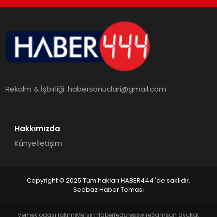
TEKNOLOJI
MAGAZIN
EGITIM
Rekalm & İşbirliği:
habersonuclari@gmail.com
YAŞAM
Hakkımızda
Künye
İletişim
Copyright © 2025 Tüm hakları HABER444 'de saklıdır.
Seobaz Haber Teması
yemek odası takımı
Mersin Haber
redpresswire
Samsun avukat