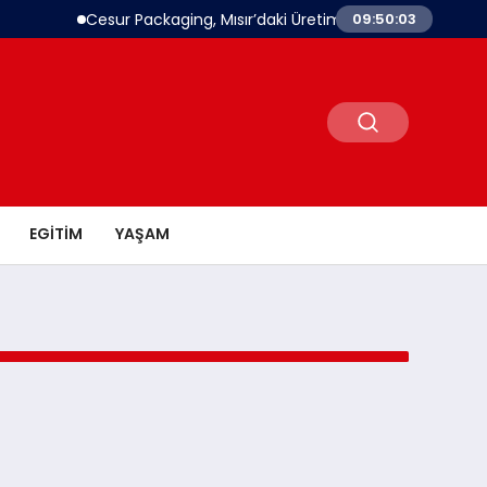
Cesur Packaging, Mısır’daki Üretim Üssünü Büyütüyor
09:50:03
EGITIM
YAŞAM