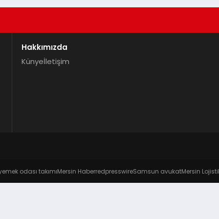
Hakkımızda
Künye
İletişim
yemek odası takımı
Mersin Haber
redpresswire
Samsun avukat
Mersin Lojisti