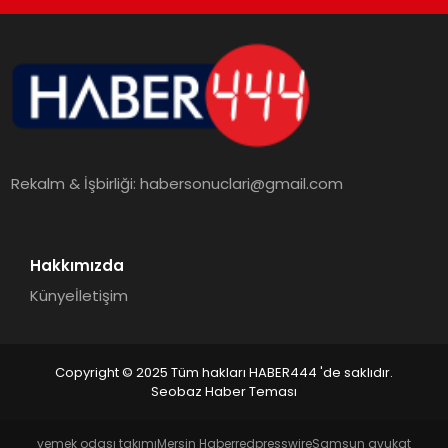
TEKNOLOJI
MAGAZIN
EGITIM
Rekalm & İşbirliği:
habersonuclari@gmail.com
YAŞAM
Hakkımızda
Künye
İletişim
Copyright © 2025 Tüm hakları HABER444 'de saklıdır.
Seobaz Haber Teması
yemek odası takımı
Mersin Haber
redpresswire
Samsun avukat