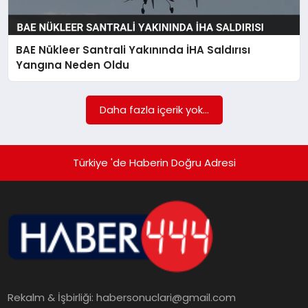
TEKNOLOJI
BAE Nükleer Santrali Yakınında İHA Saldırısı
MAGAZIN
Yangına Neden Oldu
EGITIM
Daha fazla içerik yok...
YAŞAM
Türkiye 'de Haberin Doğru Adresi
Rekalm & İşbirliği:
habersonuclari@gmail.com