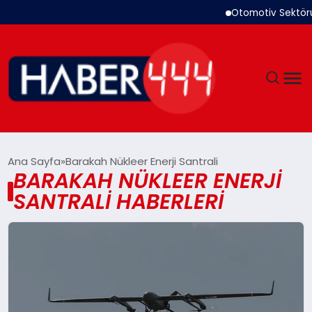
Otomotiv Sektörü 
GÜNDEM
Ana Sayfa
Barakah Nükleer Enerji Santrali
BARAKAH NÜKLEER ENERJI
SIYASET
SANTRALI HABERLERI
DÜNYA
EKONOMI
SPOR