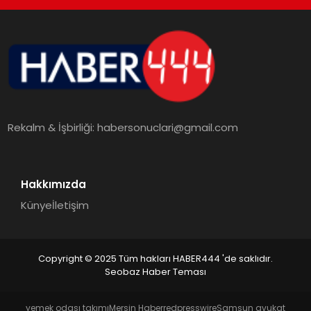
TEKNOLOJI
MAGAZIN
EGITIM
Rekalm & İşbirliği:
habersonuclari@gmail.com
YAŞAM
Hakkımızda
Künye
İletişim
Copyright © 2025 Tüm hakları HABER444 'de saklıdır.
Seobaz Haber Teması
yemek odası takımı
Mersin Haber
redpresswire
Samsun avukat