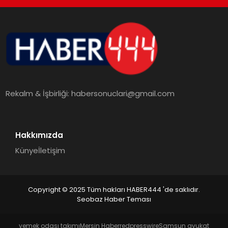
TEKNOLOJI
MAGAZIN
EGITIM
Rekalm & İşbirliği:
habersonuclari@gmail.com
YAŞAM
Hakkımızda
Künye
İletişim
Copyright © 2025 Tüm hakları HABER444 'de saklıdır.
Seobaz Haber Teması
yemek odası takımı
Mersin Haber
redpresswire
Samsun avukat