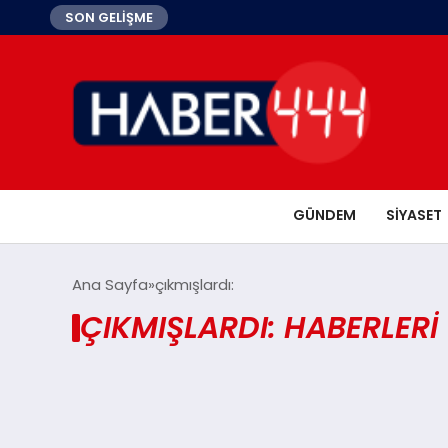
SON GELİŞME
GÜNDEM
SIYASET
Ana Sayfa
çıkmışlardı:
ÇIKMIŞLARDI: HABERLERI