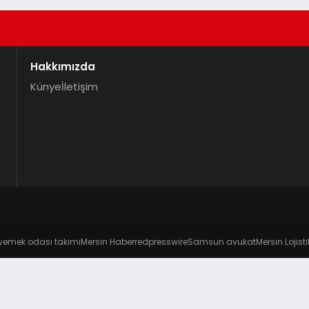
Hakkımızda
Künye
İletişim
yemek odası takımı
Mersin Haber
redpresswire
Samsun avukat
Mersin Lojisti