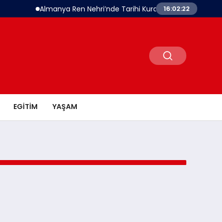
Almanya Ren Nehri’nde Tarihi Kuraklık Alarmı
İşletm
16:02:22
EGITIM
YAŞAM