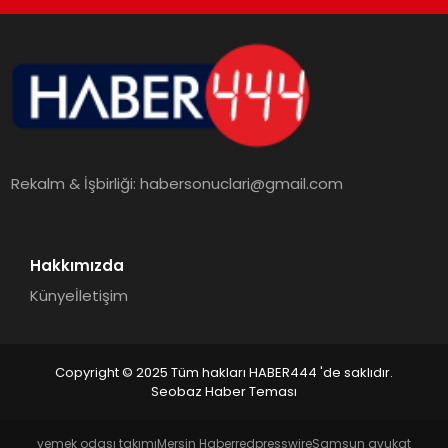
TEKNOLOJI
MAGAZIN
EGITIM
Rekalm & İşbirliği:
habersonuclari@gmail.com
YAŞAM
Hakkımızda
Künye
İletişim
Copyright © 2025 Tüm hakları HABER444 'de saklıdır.
Seobaz Haber Teması
yemek odası takımı
Mersin Haber
redpresswire
Samsun avukat