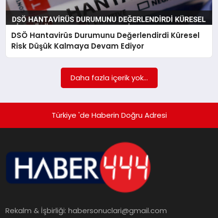
TEKNOLOJI
DSÖ Hantavirüs Durumunu Değerlendirdi Küresel
MAGAZIN
Risk Düşük Kalmaya Devam Ediyor
EGITIM
Daha fazla içerik yok...
YAŞAM
Türkiye 'de Haberin Doğru Adresi
Rekalm & İşbirliği:
habersonuclari@gmail.com