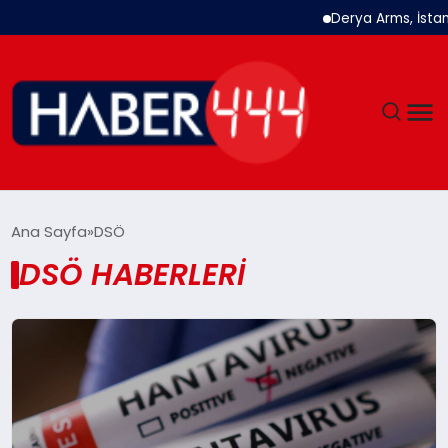
Derya Arms, İstanb
GÜNDEM
Ana Sayfa
DSÖ
DSÖ HABERLERI
SIYASET
DÜNYA
EKONOMI
SPOR