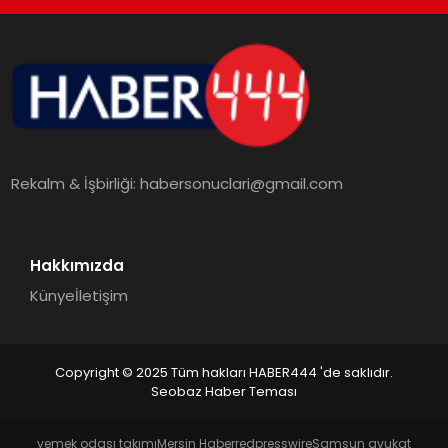
TEKNOLOJI
MAGAZIN
EGITIM
Rekalm & İşbirliği:
habersonuclari@gmail.com
YAŞAM
Hakkımızda
Künye
İletişim
Copyright © 2025 Tüm hakları HABER444 'de saklıdır.
Seobaz Haber Teması
yemek odası takımı
Mersin Haber
redpresswire
Samsun avukat