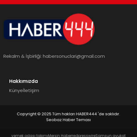
TEKNOLOJI
MAGAZIN
EGITIM
Rekalm & İşbirliği:
habersonuclari@gmail.com
YAŞAM
Hakkımızda
Künye
İletişim
Copyright © 2025 Tüm hakları HABER444 'de saklıdır.
Seobaz Haber Teması
yemek odası takımı
Mersin Haber
redpresswire
Samsun avukat