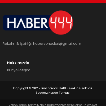
TEKNOLOJI
MAGAZIN
EGITIM
Rekalm & İşbirliği:
habersonuclari@gmail.com
YAŞAM
Hakkımızda
Künye
İletişim
Copyright © 2025 Tüm hakları HABER444 'de saklıdır.
Seobaz Haber Teması
yemek odası takımı
Mersin Haber
redpresswire
Samsun avukat