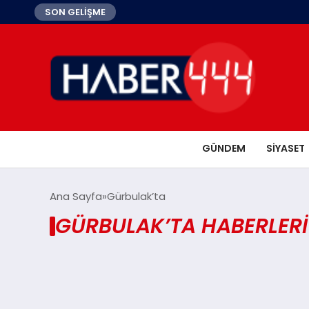
SON GELİŞME
GÜNDEM
SIYASET
Ana Sayfa
Gürbulak’ta
GÜRBULAK’TA HABERLERI