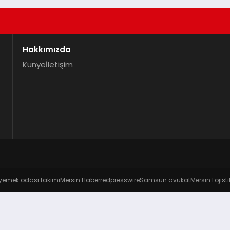
Hakkımızda
Künye
İletişim
yemek odası takımı
Mersin Haber
redpresswire
Samsun avukat
Mersin Lojisti