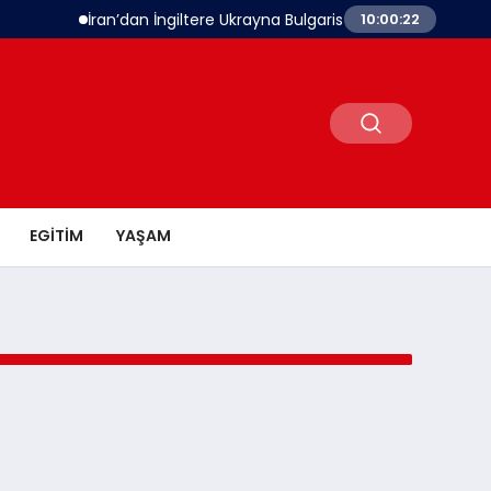
İran’dan İngiltere Ukrayna Bulgaristan Açıklaması Çatı
10:00:22
EGITIM
YAŞAM