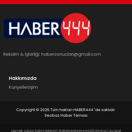
TEKNOLOJI
MAGAZIN
EGITIM
Rekalm & İşbirliği:
habersonuclari@gmail.com
YAŞAM
Hakkımızda
Künye
İletişim
Copyright © 2025 Tüm hakları HABER444 'de saklıdır.
Seobaz Haber Teması
yemek odası takımı
Mersin Haber
redpresswire
Samsun avukat