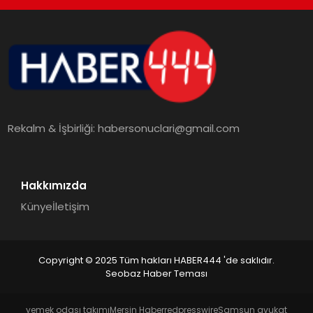
TEKNOLOJI
MAGAZIN
EGITIM
Rekalm & İşbirliği:
habersonuclari@gmail.com
YAŞAM
Hakkımızda
Künye
İletişim
Copyright © 2025 Tüm hakları HABER444 'de saklıdır.
Seobaz Haber Teması
yemek odası takımı
Mersin Haber
redpresswire
Samsun avukat