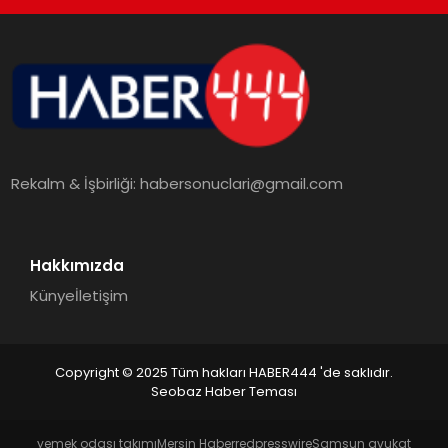
TEKNOLOJI
MAGAZIN
EGITIM
Rekalm & İşbirliği:
habersonuclari@gmail.com
YAŞAM
Hakkımızda
Künye
İletişim
Copyright © 2025 Tüm hakları HABER444 'de saklıdır.
Seobaz Haber Teması
yemek odası takımı
Mersin Haber
redpresswire
Samsun avukat