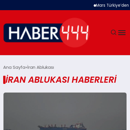
Mars Türkiye’den “
GÜNDEM
Ana Sayfa
İran Ablukası
İRAN ABLUKASI HABERLERI
SIYASET
DÜNYA
EKONOMI
SPOR