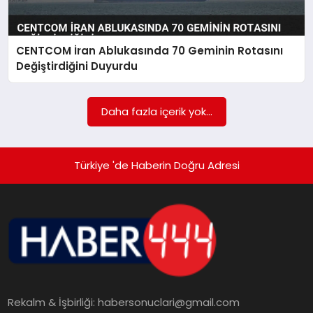
TEKNOLOJI
CENTCOM İran Ablukasında 70 Geminin Rotasını
MAGAZIN
Değiştirdiğini Duyurdu
EGITIM
Daha fazla içerik yok...
YAŞAM
Türkiye 'de Haberin Doğru Adresi
Rekalm & İşbirliği:
habersonuclari@gmail.com