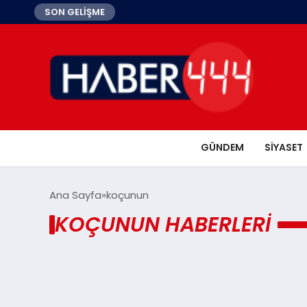
SON GELİŞME
GÜNDEM
SIYASET
Ana Sayfa
koçunun
KOÇUNUN HABERLERI