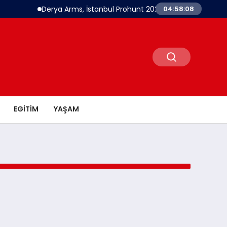
Derya Arms, İstanbul Prohunt 2026’da yeni nesil ürünle
04:58:08
EGITIM
YAŞAM