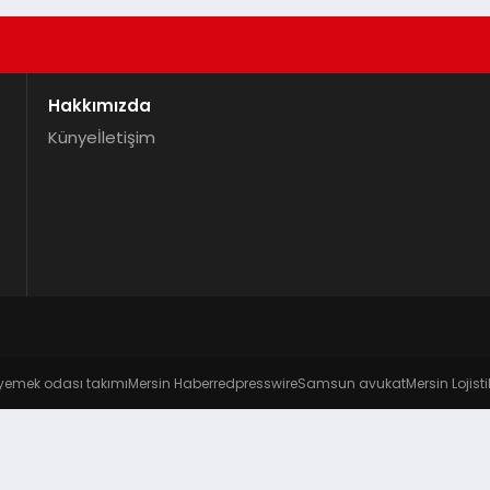
Hakkımızda
Künye
İletişim
yemek odası takımı
Mersin Haber
redpresswire
Samsun avukat
Mersin Lojisti