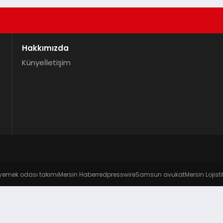
Hakkımızda
Künye
İletişim
yemek odası takımı
Mersin Haber
redpresswire
Samsun avukat
Mersin Lojisti