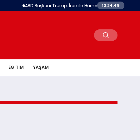
ABD Başkanı Trump: İran ile Hürmüz ve Nükleer Anlaşm
10:24:49
EGITIM
YAŞAM