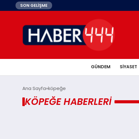
SON GELİŞME
GÜNDEM
SIYASET
Ana Sayfa
köpeğe
KÖPEĞE HABERLERI