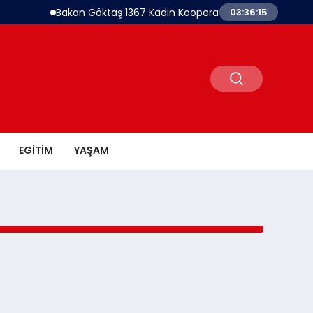
Bakan Göktaş 1367 Kadın Kooperatifine Destek Oldukları
03:36:15
EGITIM
YAŞAM