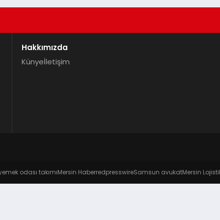
Hakkımızda
Künye
İletişim
yemek odası takımı
Mersin Haber
redpresswire
Samsun avukat
Mersin Lojisti