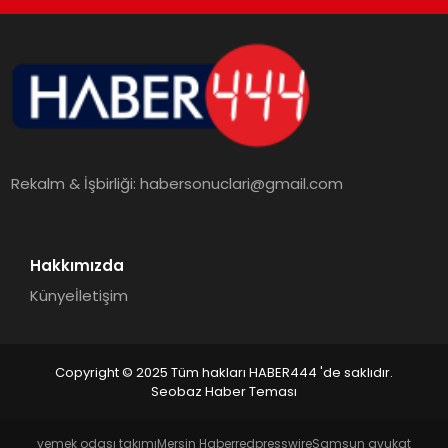
TEKNOLOJI
MAGAZIN
EGITIM
Rekalm & İşbirliği:
habersonuclari@gmail.com
YAŞAM
Hakkımızda
Künye
İletişim
Copyright © 2025 Tüm hakları HABER444 'de saklıdır.
Seobaz Haber Teması
yemek odası takımı
Mersin Haber
redpresswire
Samsun avukat