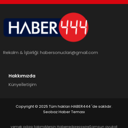
TEKNOLOJI
MAGAZIN
EGITIM
Rekalm & İşbirliği:
habersonuclari@gmail.com
YAŞAM
Hakkımızda
Künye
İletişim
Copyright © 2025 Tüm hakları HABER444 'de saklıdır.
Seobaz Haber Teması
yemek odası takımı
Mersin Haber
redpresswire
Samsun avukat