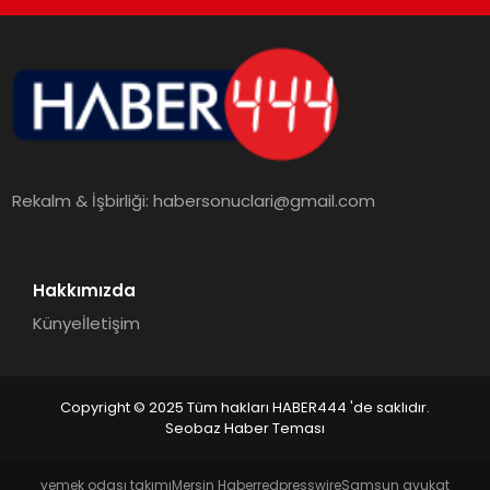
TEKNOLOJI
MAGAZIN
EGITIM
Rekalm & İşbirliği:
habersonuclari@gmail.com
YAŞAM
Hakkımızda
Künye
İletişim
Copyright © 2025 Tüm hakları HABER444 'de saklıdır.
Seobaz Haber Teması
yemek odası takımı
Mersin Haber
redpresswire
Samsun avukat