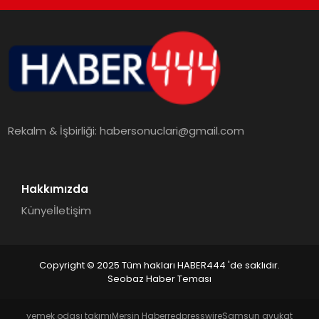
TEKNOLOJI
MAGAZIN
EGITIM
Rekalm & İşbirliği:
habersonuclari@gmail.com
YAŞAM
Hakkımızda
Künye
İletişim
Copyright © 2025 Tüm hakları HABER444 'de saklıdır.
Seobaz Haber Teması
yemek odası takımı
Mersin Haber
redpresswire
Samsun avukat