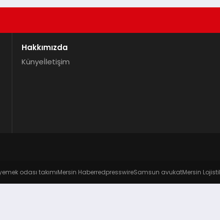
Hakkımızda
Künye
İletişim
yemek odası takımı
Mersin Haber
redpresswire
Samsun avukat
Mersin Lojisti