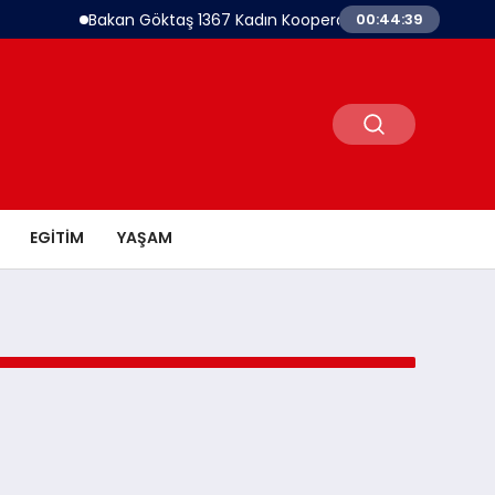
Bakan Göktaş 1367 Kadın Kooperatifine Destek Oldukları
00:44:39
EGITIM
YAŞAM