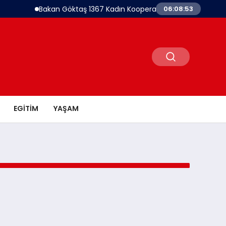
Bakan Göktaş 1367 Kadın Kooperatifine Destek Oldukları
06:08:53
EGITIM
YAŞAM