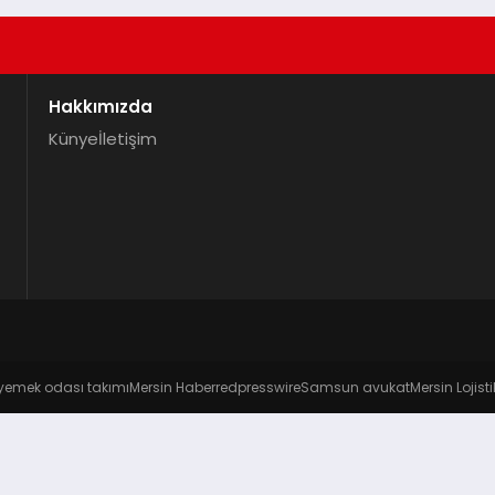
Hakkımızda
Künye
İletişim
yemek odası takımı
Mersin Haber
redpresswire
Samsun avukat
Mersin Lojisti