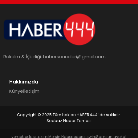
TEKNOLOJI
MAGAZIN
EGITIM
Rekalm & İşbirliği:
habersonuclari@gmail.com
YAŞAM
Hakkımızda
Künye
İletişim
Copyright © 2025 Tüm hakları HABER444 'de saklıdır.
Seobaz Haber Teması
yemek odası takımı
Mersin Haber
redpresswire
Samsun avukat