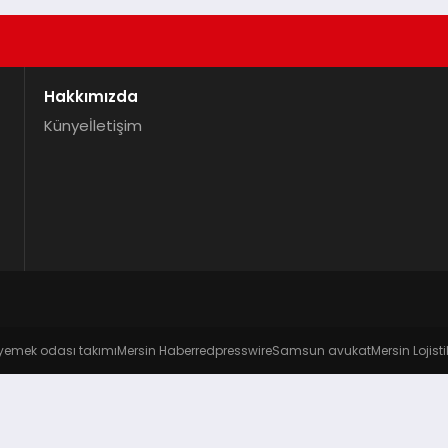
Hakkımızda
Künye
İletişim
yemek odası takımı
Mersin Haber
redpresswire
Samsun avukat
Mersin Lojisti