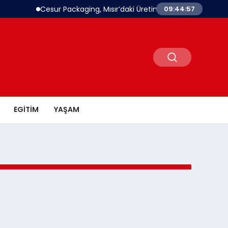
Cesur Packaging, Mısır’daki Üretim Üssünü Büyütüyor
09:44:57
EGITIM
YAŞAM