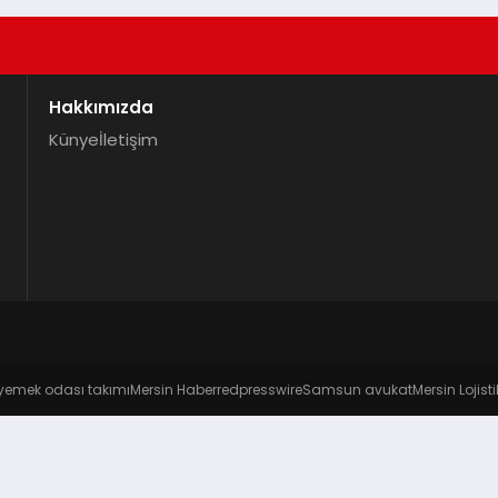
Hakkımızda
Künye
İletişim
yemek odası takımı
Mersin Haber
redpresswire
Samsun avukat
Mersin Lojisti