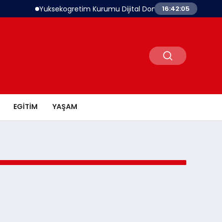
Yuksekogretim Kurumu Dijital Donusum Icin Bilisim Uzma
16:42:05
EGITIM
YAŞAM