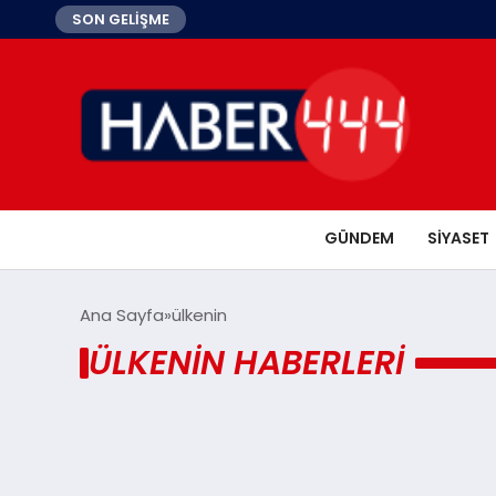
SON GELİŞME
GÜNDEM
SIYASET
Ana Sayfa
ülkenin
ÜLKENIN HABERLERI