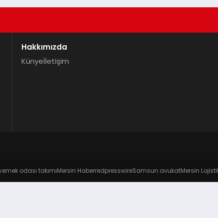
Hakkımızda
Künye
İletişim
yemek odası takımı
Mersin Haber
redpresswire
Samsun avukat
Mersin Lojisti