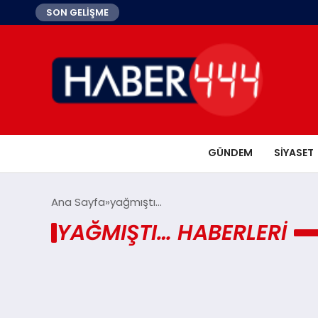
SON GELİŞME
GÜNDEM
SIYASET
Ana Sayfa
yağmıştı…
YAĞMIŞTI… HABERLERI