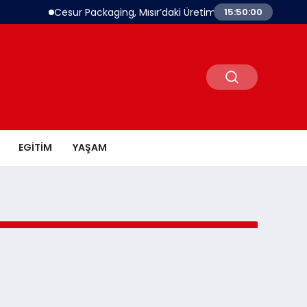
Cesur Packaging, Mısır’daki Üretim Üssünü Büyütüyor
15:50:00
EGITIM
YAŞAM